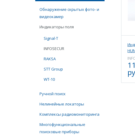
Обнаружение скрытых фото- и
видеокамер
Индикаторы поля
Signal-T
Инд
INFOSECUR
HUN
INF
RAKSA
1
STT Group
ру
WT-10
Ручной поиск
Нелинейные локаторы
Комплексы радиомониторинга
Многофункциональные
поисковые приборы