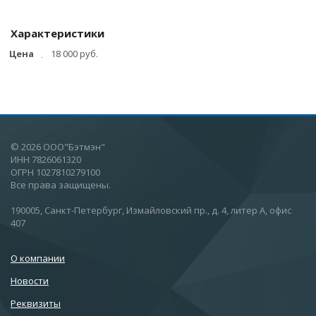
Характеристики
Цена
18 000 руб.
© 2026 ООО"Бэтмэн"
ИНН 7826061320
ОГРН 1027810279100
Все права защищены.
190005, Санкт-Петербург, Измайловский пр., д. 4, литер А, офис
407
О компании
Новости
Реквизиты