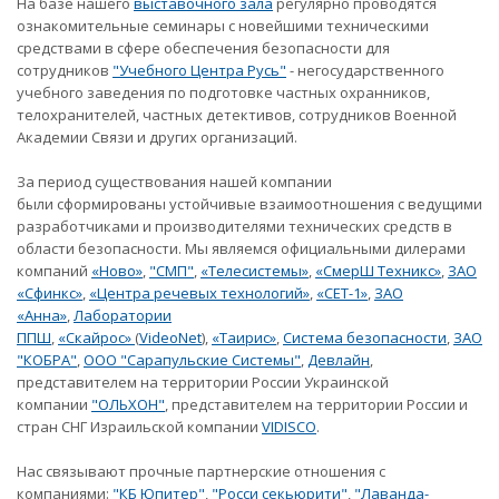
На базе нашего
выставочного зала
регулярно проводятся
ознакомительные семинары с новейшими техническими
средствами в сфере обеспечения безопасности для
сотрудников
"Учебного Центра Русь"
- негосударственного
учебного заведения по подготовке частных охранников,
телохранителей, частных детективов, сотрудников Военной
Академии Связи и других организаций.
За период существования нашей компании
были сформированы устойчивые взаимоотношения с ведущими
разработчиками и производителями технических средств в
области безопасности. Мы являемся официальными дилерами
компаний
«Ново»
,
"СМП"
,
«Телесистемы»
,
«СмерШ Техникс»
,
ЗАО
«Сфинкс»
,
«Центра речевых технологий»
,
«СЕТ-1»
,
ЗАО
«Анна»
,
Лаборатории
ППШ
,
«Скайрос»
(
VideoNet
),
«Таирис»
,
Система безопасности
,
ЗАО
"КОБРА"
,
ООО "Сарапульские Системы"
,
Девлайн
,
представителем на территории России Украинской
компании
"ОЛЬХОН"
, представителем на территории России и
стран СНГ Израильской компании
VIDISCO
.
Нас связывают прочные партнерские отношения с
компаниями:
"КБ Юпитер"
,
"Росси секьюрити"
,
"Лаванда-