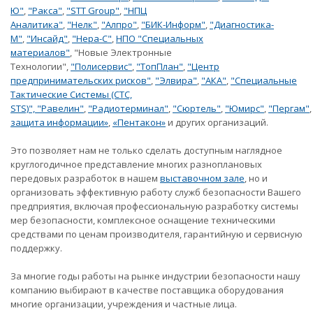
Ю"
,
"Ракса"
,
"STT Group"
,
"НПЦ
Аналитика"
,
"Нелк"
,
"Алпро"
,
"БИК-Информ"
,
"Диагностика-
М"
,
"Инсайд"
,
"Нера-С"
,
НПО "Специальных
материалов"
, "Новые Электронные
Технологии",
"Полисервис"
,
"ТопПлан"
,
"Центр
предпринимательских рисков"
,
"Элвира"
,
"АКА"
,
"Специальные
Тактические Системы (СТС,
STS)",
"Равелин"
,
"Радиотерминал"
,
"Сюртель"
,
"Юмирс"
,
"Пергам"
защита информации»
,
«Пентакон»
и других организаций.
Это позволяет нам не только сделать доступным наглядное
круглогодичное представление многих разноплановых
передовых разработок в нашем
выставочном зале
, но и
организовать эффективную работу служб безопасности Вашего
предприятия, включая профессиональную разработку системы
мер безопасности, комплексное оснащение техническими
средствами по ценам производителя, гарантийную и сервисную
поддержку.
За многие годы работы на рынке индустрии безопасности нашу
компанию выбирают в качестве поставщика оборудования
многие организации, учреждения и частные лица.