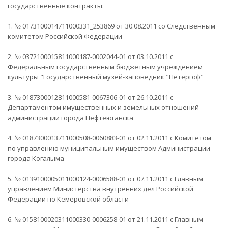
государственные контракты:
1. № 0173100014711000331_253869 от 30.08.2011 со Следственным
комитетом Российской Федерации
2. № 0372100015811000187-0002044-01 от 03.10.2011 с
Федеральным государственным бюджетным учреждением
культуры "Государственный музей-заповедник "Петергоф"
3. № 0187300012811000581-0067306-01 от 26.10.2011 с
Департаментом имущественных и земельных отношений
администрации города Нефтеюганска
4. № 0187300013711000508-0060883-01 от 02.11.2011 с Комитетом
по управлению муниципальным имуществом Администрации
города Когалыма
5. № 0139100005011000124-0006588-01 от 07.11.2011 с Главным
управлением Министерства внутренних дел Российской
Федерации по Кемеровской области
6. № 0158100020311000330-0006258-01 от 21.11.2011 с Главным