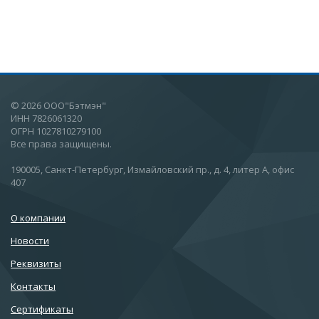
© 2026 ООО"Бэтмэн"
ИНН 7826061320
ОГРН 1027810279100
Все права защищены.
190005, Санкт-Петербург, Измайловский пр., д. 4, литер А, офис
407
О компании
Новости
Реквизиты
Контакты
Сертификаты