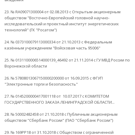
23. № RA09071300004 от 02.08.2013 с Открытым акционерным
обществом "Восточно-Европейский головной научно-
исследовательский и проектный институт энергетических
технологий" (ГК "Росатом")
24. № 0373100079113000334 от 21.10.2013 с Федеральным
казённым учреждением "Войсковая часть 95006"
25. № 0131100006514000139_46492 от 21.11.2014 с ГУ МВД России по
Воронежской области
26. № 57808013067150000200000 от 16.09.2015 с ФГУП
"Электронные торги и безопасность"
27. № 0145200000417001118 от 10.07.2017 с КОМИТЕТОМ
ГОСУДАРСТВЕННОГО ЗАКАЗА ЛЕНИНГРАДСКОЙ ОБЛАСТИ...
28. № 50002482458 от 21.10.2018 с Публичным акционерным
обществом "Сбербанк России" (ПАО "Сбербанк России")
29. № 169РР18 от 31.10.2018 с Обществом с ограниченной