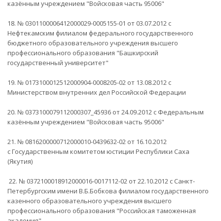
казённым учреждением "Войсковая часть 95006"
18. № 0301100006412000029-0005155-01 от 03.07.2012 с
Нефтекамским филиалом федерального государственного
бюджетного образовательного учреждения высшего
профессионального образования "Башкирский
государственный университет"
19. № 0173100012512000904-0008205-02 от 13.08.2012 с
Министерством внутренних дел Российской Федерации
20. № 0373100079112000307_45936 от 24.09.2012 с Федеральным
казённым учреждением "Войсковая часть 95006"
21. № 0816200000712000010-0439632-02 от 16.10.2012
с Государственным комитетом юстиции Республики Саха
(Якутия)
22. № 0372100018912000016-0017112-02 от 22.10.2012 с Санкт-
Петербургским имени В.Б.Бобкова филиалом государственного
казенного образовательного учреждения высшего
профессионального образования "Российская таможенная
академия"