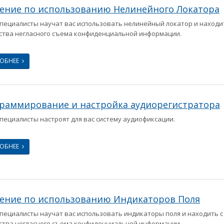
ение по использованию Нелинейного Локатора
пециалисты научат вас использовать нелинейный локатор и находи
ства негласного съема конфиденциальной информации.
РОБНЕЕ
раммирование и настройка аудиорегистратора
пециалисты настроят для вас систему аудиофиксации.
РОБНЕЕ
ение по использованию Индикаторов Поля
пециалисты научат вас использовать индикаторы поля и находить 
ства негласного съема конфиденциальной информации.