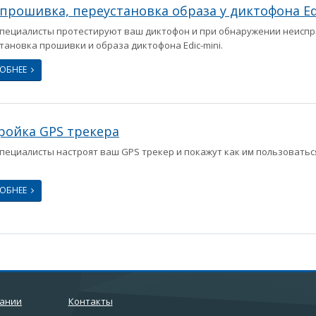
прошивка, переустановка образа у диктофона Ed
пециалисты протестируют ваш диктофон и при обнаружении неиспр
тановка прошивки и образа диктофона Edic-mini.
РОБНЕЕ
ройка GPS трекера
пециалисты настроят ваш GPS трекер и покажут как им пользоватьс
РОБНЕЕ
пании
Контакты