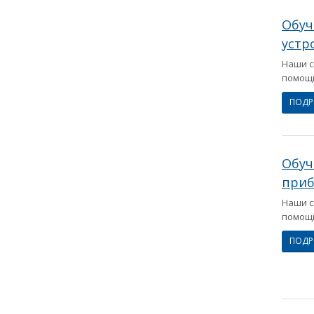
Обуч
устр
Наши с
помощь
ПОД
Обуч
приб
Наши с
помощь
ПОД