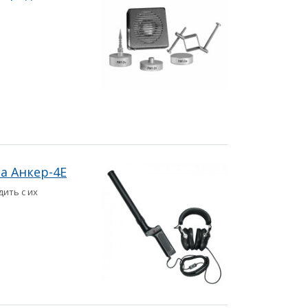
а Анкер-4Е
ить с их