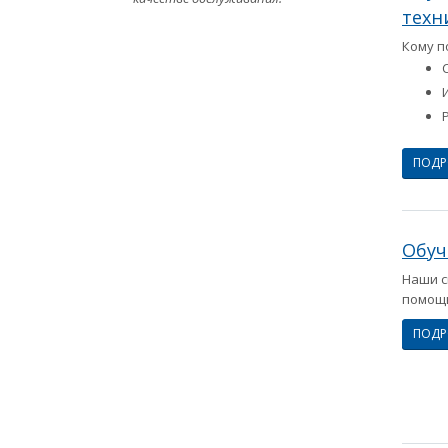
техн
Кому п
ПОД
Обуч
Наши с
помощь
ПОД