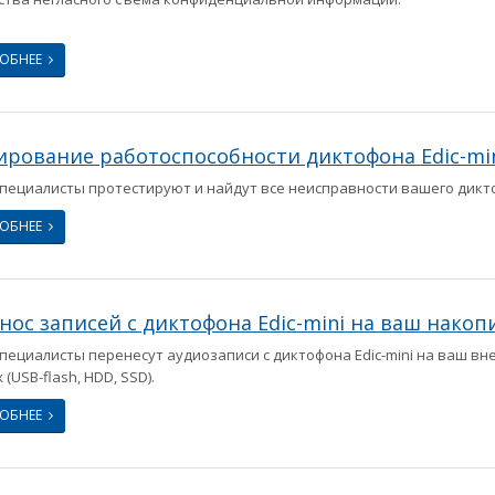
РОБНЕЕ
ирование работоспособности диктофона Edic-mi
пециалисты протестируют и найдут все неисправности вашего диктоф
РОБНЕЕ
нос записей с диктофона Edic-mini на ваш накоп
пециалисты перенесут аудиозаписи с диктофона Edic-mini на ваш в
(USB-flash, HDD, SSD).
РОБНЕЕ