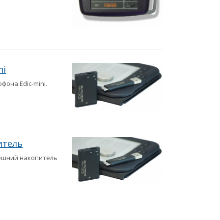
ni
она Edic-mini.
итель
нешний накопитель