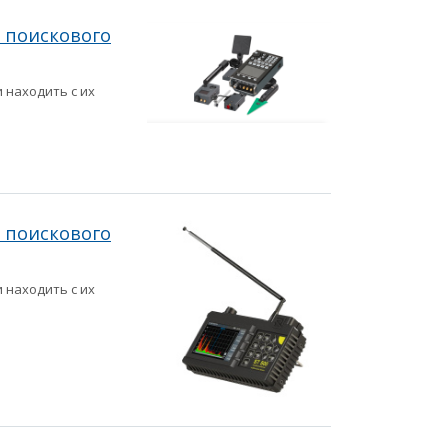
 поискового
 находить с их
 поискового
 находить с их