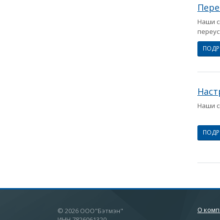
Пере
Наши с
переус
ПОД
Наст
Наши с
ПОД
О ком
© 2026 ООО"Бэтмэн"
ИНН 7826061320