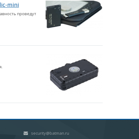
ic-mini
авность проведут
я.
security@batman.ru