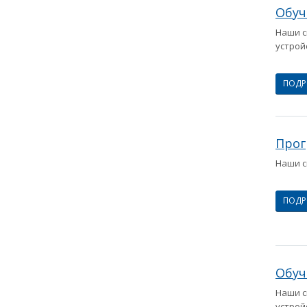
Обуч
Наши с
устрой
ПОД
Прог
Наши с
ПОД
Обуч
Наши с
устрой