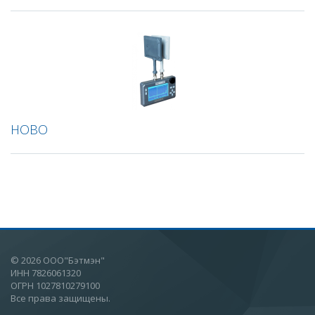
НОВО
© 2026 ООО"Бэтмэн"
ИНН 7826061320
ОГРН 1027810279100
Все права защищены.