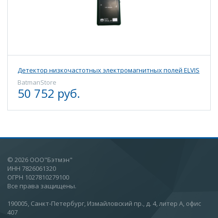
Детектор низкочастотных электромагнитных полей ELVIS
BatmanStore
50 752 руб.
© 2026 ООО"Бэтмэн"
ИНН 7826061320
ОГРН 1027810279100
Все права защищены.
190005, Санкт-Петербург, Измайловский пр., д. 4, литер А, офис
407