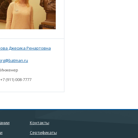
това Джесика Ренартовна
jrg@batman.ru
Инженер
+7 (911) 008-7777
пании
Контакты
ти
Сертификаты