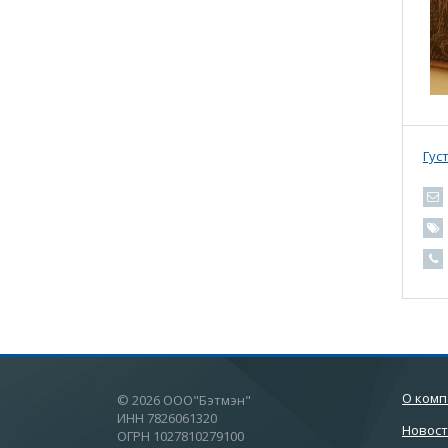
Гус
О ком
© 2026 ООО"Бэтмэн"
ИНН 7826061320
Новос
ОГРН 1027810279100