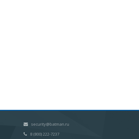
security@batman.ru
8 (800) 222-7237