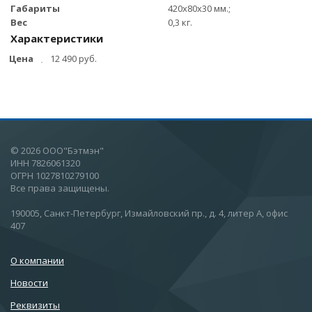
Габариты
420х80х30 мм.;
Вес
0,3 кг.
Характеристики
Цена
12 490 руб.
© 2026 ООО"Бэтмэн"
ИНН 7826061320
ОГРН 1027810279100
Все права защищены.
190005, Санкт-Петербург, Измайловский пр., д. 4, литер А, офис
407
О компании
Новости
Реквизиты