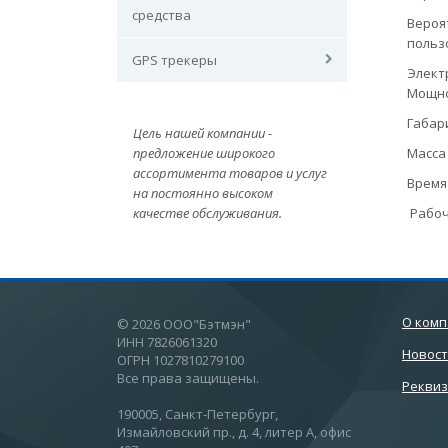
средства
Вероя
пользо
GPS трекеры
Электр
Мощно
Габар
Цель нашей компании -
предложение широкого
Масса
ассортимента товаров и услуг
Время
на постоянно высоком
качестве обслуживания.
Рабоч
О ком
© 2026 ООО"Бэтмэн"
ИНН 7826061320
Новос
ОГРН 1027810279100
Все права защищены.
Рекви
190005, Санкт-Петербург,
Измайловский пр., д. 4, литер А, офис