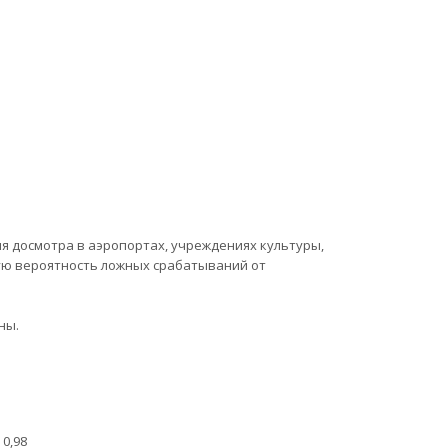
я досмотра в аэропортах, учреждениях культуры,
ую вероятность ложных срабатываний от
ны.
0,98