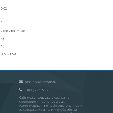
0,02
20
2100 х 800 х 540
45
10
+ 5 ... + 50
security@batman.ru
8 (800) 222-7237
Сайт может содержать ссылки на
сторонние интернет-ресурсы.
Администрация не несёт ответственности
за содержание и политику обработки