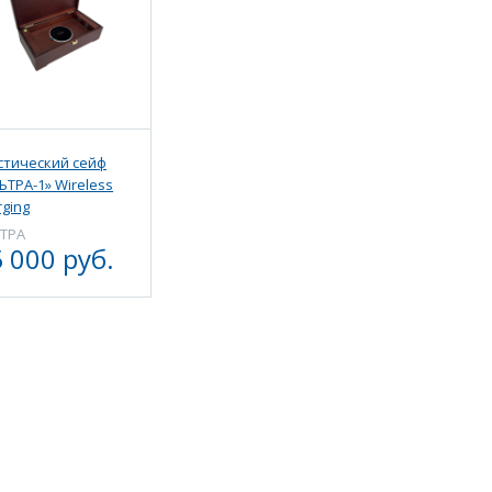
стический сейф
ЬТРА-1» Wireless
rging
ТРА
 000 руб.