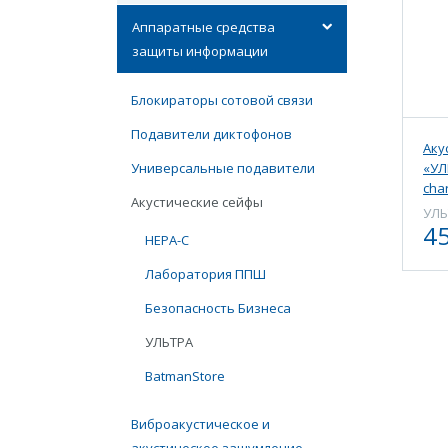
Аппаратные средства
защиты информации
Блокираторы сотовой связи
Подавители диктофонов
Аку
Универсальные подавители
«УЛ
cha
Акустические сейфы
УЛЬ
45
НЕРА-С
Лаборатория ППШ
Безопасность Бизнеса
УЛЬТРА
BatmanStore
Виброакустическое и