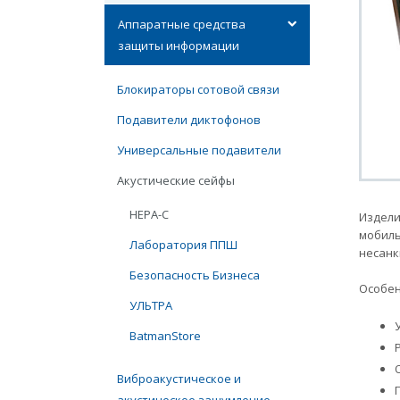
Аппаратные средства
защиты информации
Блокираторы сотовой связи
Подавители диктофонов
Универсальные подавители
Акустические сейфы
НЕРА-С
Издели
мобиль
Лаборатория ППШ
несанк
Безопасность Бизнеса
Особен
УЛЬТРА
BatmanStore
Виброакустическое и