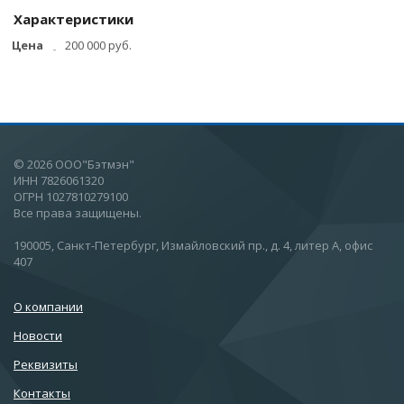
Характеристики
Цена
200 000 руб.
© 2026 ООО"Бэтмэн"
ИНН 7826061320
ОГРН 1027810279100
Все права защищены.
190005, Санкт-Петербург, Измайловский пр., д. 4, литер А, офис
407
О компании
Новости
Реквизиты
Контакты