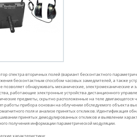
тор спектра вторичных полей (вариант бесконтактного параметриче
жения бесконтактным способом часовых замедлителей, а также ус
е позволяет обнаруживать механические, электромеханические и эл
ства, работающие электронные устройства дистанционного управле
ические предметы, скрытно расположенные на теле двигающегося ч
п работы прибора основан на облучении обследуемого объекта выс
омагнитного поля и анализе принятых откликов. Идентификация об
шивании принятых демодулированных откликов и выявлении характ
ного получения информации параметрической модуляции.
еские характеристики: