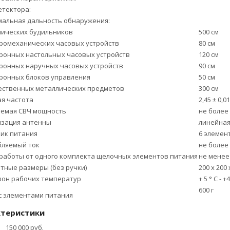
етектора:
альная дальность обнаружения:
нических будильников
500 см
тромеханических часовых устройств
80 см
тронных настольных часовых устройств
120 см
тронных наручных часовых устройств
90 см
тронных блоков управления
50 см
ественных металлических предметов
300 см
я частота
2,45 ± 0,0
аемая СВЧ мощность
не более
изация антенны
линейна
ик питания
6 элемент
бляемый ток
не более
работы от одного комплекта щелочных элементов питания
не менее
тные размеры (без ручки)
200 х 200
зон рабочих температур
+ 5 ° С - +
600 г
с элементами питания
ктеристики
150 000 руб.