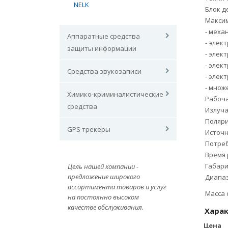
NELK
Блок д
Максим
- меха
Аппаратные средства
- элек
защиты информации
- элек
- элек
Средства звукозаписи
- элек
- множ
Химико-криминалистические
Рабоча
средства
Излуч
Поляр
GPS трекеры
Источн
Потре
Время 
Габари
Цель нашей компании -
предложение широкого
Диапа
ассортимента товаров и услуг
Масса 
на постоянно высоком
качестве обслуживания.
Хара
Цена