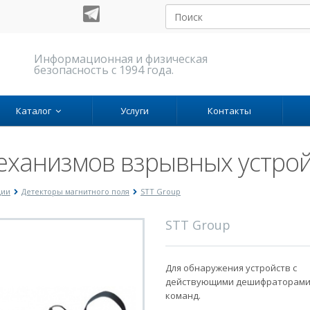
Информационная и физическая
безопасность с 1994 года.
Каталог
Услуги
Контакты
еханизмов взрывных устрой
ции
Детекторы магнитного поля
STT Group
STT Group
Для обнаружения устройств с
действующими дешифраторам
команд.