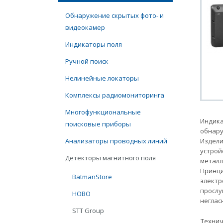
Обнаружение скрытых фото- и
видеокамер
Индикаторы поля
Ручной поиск
Нелинейные локаторы
Комплексы радиомониторинга
Многофункциональные
Индика
поисковые приборы
обнару
Анализаторы проводных линий
Издели
устрой
Детекторы магнитного поля
металл
Принци
BatmanStore
электр
прослу
НОВО
неглас
STT Group
Технич