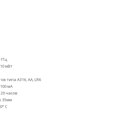
1 ГГц
 10 мВт
я
ов типа А316, АА, LR6
 100 мА
 20 часов
 х 35мм
40° С