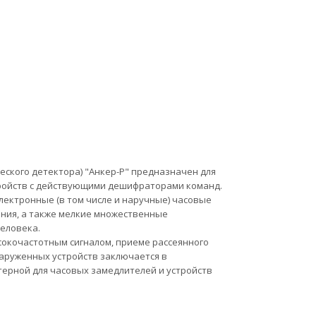
ского детектора) "Анкер-Р" предназначен для
тройств с действующими дешифраторами команд.
ектронные (в том числе и наручные) часовые
ния, а также мелкие множественные
еловека.
окочастотным сигналом, приеме рассеянного
наруженных устройств заключается в
ерной для часовых замедлителей и устройств