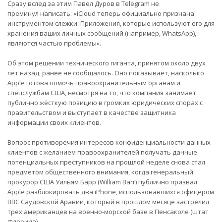
Сразу вслед за этим Павел Дуров в Telegram не
преминул написать: «iCloud теперь официально признана
инструментом слежки. Приложения, которые используют его для
хранения ваших личных сообщений (например, WhatsApp),
являются частью проблемы».
Об этом решении технического гиганта, принятом около двух
лет назад, ранее не сообщалось. Оно показывает, насколько
Apple готова помочь правоохранительным органам и
спецслужбам США, несмотря на то, что компания занимает
публично жёсткую позицию в громких юридических спорах с
правительством и выступает в качестве защитника
информации своих клиентов.
Вопрос противоречия интересов конфиденциальности данных
клиентов с желанием правоохранителей получать данные
потенциальных преступников на прошлой неделе снова стал
предметом общественного внимания, когда генеральный
прокурор США Уильям Барр (William Barr) публично призвал
Apple разблокировать два iPhone, использовавшихся офицером
ВВС Саудовской Аравии, который в прошлом месяце застрелил
трёх американцев на военно-морской базе в Пенсаколе (штат
Флорида).