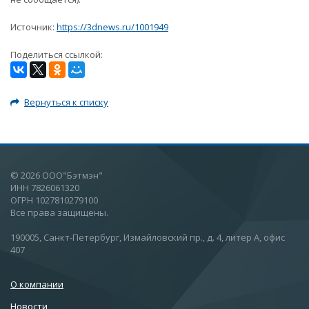
Источник:
https://3dnews.ru/1001949
Поделиться ссылкой:
Вернуться к списку
© 2026 ООО"Бэтмэн"
ИНН 7826061320
ОГРН 1027810279100
Все права защищены.
190005, Санкт-Петербург, Измайловский пр., д. 4, литер А, офис
407
О компании
Новости