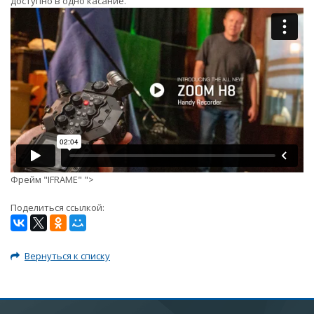
доступно в одно касание.
Фрейм "IFRAME"
">
Поделиться ссылкой:
Вернуться к списку