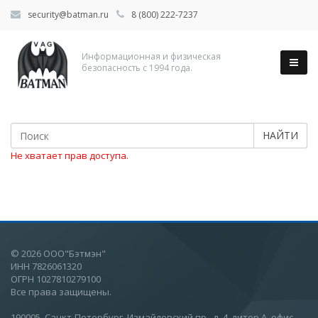
security@batman.ru
8 (800) 222-7237
Информационная и физическая
безопасность с 1994 года.
НАЙТИ
Не хватает прав доступа.
© 2026 ООО"Бэтмэн"
ИНН 7826061320
ОГРН 1027810279100
Все права защищены.
190005, Санкт-Петербург, Измайловский пр., д. 4, литер А, офис