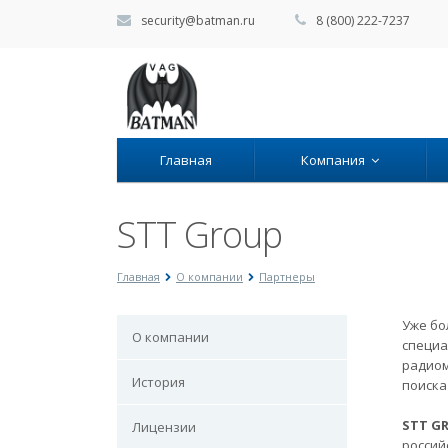
security@batman.ru
8 (800) 222-7237
Главная
Компания
STT Group
Главная
О компании
Партнеры
Уже бо
О компании
специа
радиом
История
поиска
STT G
Лицензии
россий