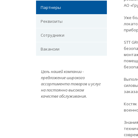
АО «Гр
Партнеры
Уже бо
Реквизиты
локато
прибор
Сотрудники
STT GR
безопа
Вакансии
монтаж
помеще
безопа
Цель нашей компании -
предложение широкого
Выполн
ассортимента товаров и услуг
силовы
на постоянно высоком
заказа
качестве обслуживания.
Костяк
военно
Знания
технич
соврем