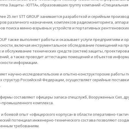
уппа Защиты - ЮТТА», образовавших группу компаний «Специальная 
лее 25 лет STT GROUP занимается разработкой и серийным произво
ров различного назначения, комплексов радиомониторинга, аппара
ов поиска минно-взрывных устройств и портативных рентгеновских
OUP также выполняет работы и оказывает услуги предприятиям и о
сности, включая инструментальное обследование помещений на пр
 и обслуживание технических средств (систем) защиты, проектиро
ний, а также проводит аттестацию помещений и объектов информа
сности информации.
яет научно-исследовательские и опытно-конструкторские работы по
х структур Российской Федерации, осуществляет серийные поставки
.
 фирмы составляют офицеры запаса спецслужб, Вооруженных Сил, д
-промышленного комплекса.
 и боевой опыт «офицерского корпуса» в области оперативно-такти
еский потенциал инженерно-технического состава позволяют созд
енным требованиям.