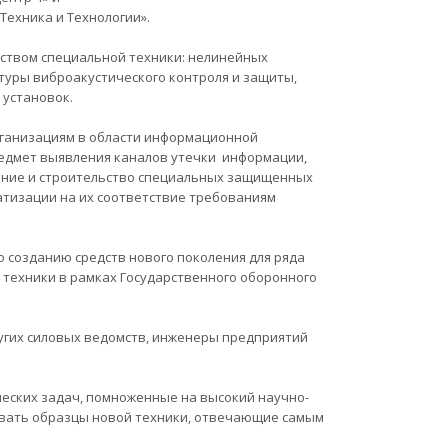
Техника и Технологии».
дством специальной техники: нелинейных
туры виброакустического контроля и защиты,
 установок.
рганизациям в области информационной
едмет выявления каналов утечки информации,
вание и строительство специальных защищенных
тизации на их соответствие требованиям
 созданию средств нового поколения для ряда
 техники в рамках Государственного оборонного
ругих силовых ведомств, инженеры предприятий
ческих задач, помноженные на высокий научно-
авать образцы новой техники, отвечающие самым