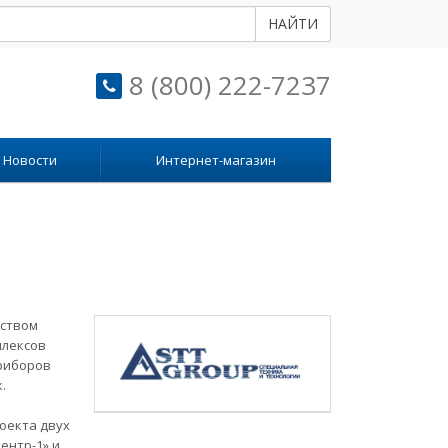
НАЙТИ
8 (800) 222-7237
Новости
Интернет-магазин
дством
плексов
приборов
.
оекта двух
ентр-1» и