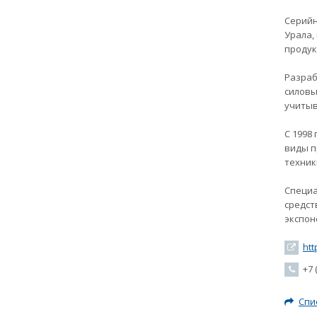
Серийн
Урала,
продук
Разраб
силовы
учитыв
С 1998
виды п
техники
Специа
средст
экспон
htt
+7 (
Спи