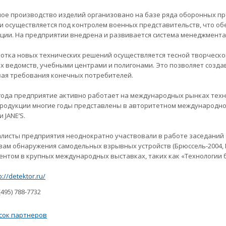
ое производство изделий организовано на базе ряда оборонных пр
 и осуществляется под контролем военных представительств, что о
ции. На предприятии внедрена и развивается система менеджмента 
отка новых технических решений осуществляется тесной творческо
х ведомств, учебными центрами и полигонами. Это позволяет созда
ая требования конечных потребителей.
 года предприятие активно работает на международных рынках тех
родукции многие годы представлены в авторитетном международно
 JANE’S.
листы предприятия неоднократно участвовали в работе заседаний С
вам обнаружения самодельных взрывных устройств (Брюссель-2004, 
ентом в крупных международных выставках, таких как «Технологии б
p://detektor.ru/
495) 788-7732
сок партнеров