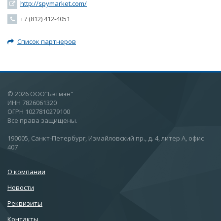
http://spymarket.com/
+7 (812) 412-4051
Список партнеров
© 2026 ООО"Бэтмэн"
ИНН 7826061320
ОГРН 1027810279100
Все права защищены.
190005, Санкт-Петербург, Измайловский пр., д. 4, литер А, офис
407
О компании
Новости
Реквизиты
Контакты