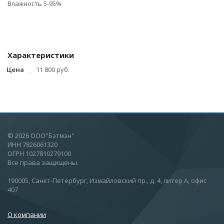
Влажность 5-95%
Характеристики
Цена
11 800 руб.
© 2026 ООО"Бэтмэн"
ИНН 7826061320
ОГРН 1027810279100
Все права защищены.
190005, Санкт-Петербург, Измайловский пр., д. 4, литер А, офис
407
О компании