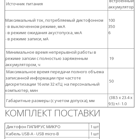
встроенный
Источник питания
аккумулятор
Максимальный ток, потребляемый диктофонном
100
- в выключенном режиме, мкА
350
- в режиме ожидания акустопуска, мкА
6
- в режиме записи, мА
Минимальное время непрерывной работы в
режиме запсии с полностью заряженным
19
аккумулятором, ч
Максимальное время передачи полного объема
записанной информации при частоте
50
дискретизации 16 или 32 кГЦ на персональный
компьютер, мин
(38.5 х 23.4 х
Габаритные размеры (с учетом допуска), мм
9.5) +/- 1.0
КОМПЛЕКТ ПОСТАВКИ
Диктофон ПАПИРУС МИКРО
1 шт
Кабель USB-A - USB micro-B
1 шт