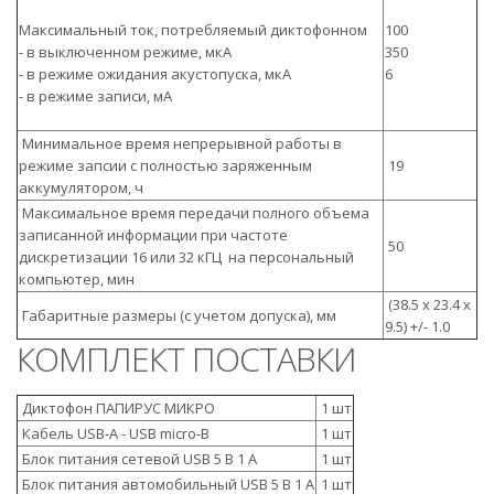
Максимальный ток, потребляемый диктофонном
100
- в выключенном режиме, мкА
350
- в режиме ожидания акустопуска, мкА
6
- в режиме записи, мА
Минимальное время непрерывной работы в
режиме запсии с полностью заряженным
19
аккумулятором, ч
Максимальное время передачи полного объема
записанной информации при частоте
50
дискретизации 16 или 32 кГЦ на персональный
компьютер, мин
(38.5 х 23.4 х
Габаритные размеры (с учетом допуска), мм
9.5) +/- 1.0
КОМПЛЕКТ ПОСТАВКИ
Диктофон ПАПИРУС МИКРО
1 шт
Кабель USB-A - USB micro-B
1 шт
Блок питания сетевой USB 5 В 1 А
1 шт
Блок питания автомобильный USB 5 В 1 А
1 шт