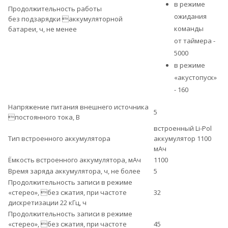
в режиме
Продолжительность работы
ожидания
без подзарядки аккумуляторной
команды
батареи, ч, не менее
от таймера -
5000
в режиме
«акустопуск»
- 160
Напряжение питания внешнего источника
5
постоянного тока, В
встроенный Li-Pol
Тип встроенного аккумулятора
аккумулятор 1100
мАч
Ёмкость встроенного аккумулятора, мАч
1100
Время заряда аккумулятора, ч, не более
5
Продолжительность записи в режиме
«стерео», без сжатия, при частоте
32
дискретизации 22 кГц, ч
Продолжительность записи в режиме
«стерео», без сжатия, при частоте
45