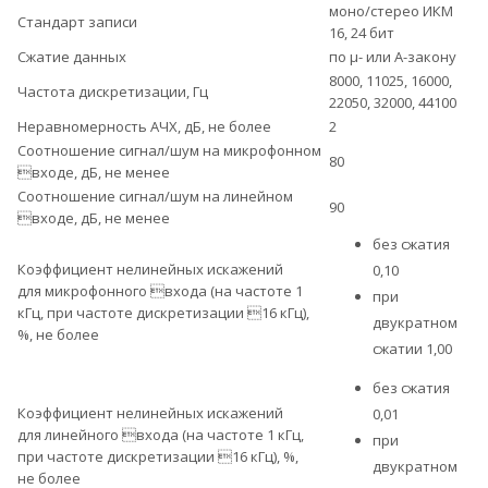
моно/стерео ИКМ
Стандарт записи
16, 24 бит
Сжатие данных
по μ- или А-закону
8000, 11025, 16000,
Частота дискретизации, Гц
22050, 32000, 44100
Неравномерность АЧХ, дБ, не более
2
Соотношение сигнал/шум на микрофонном
80
входе, дБ, не менее
Соотношение сигнал/шум на линейном
90
входе, дБ, не менее
без сжатия
Коэффициент нелинейных искажений
0,10
для микрофонного входа (на частоте 1
при
кГц, при частоте дискретизации 16 кГц),
двукратном
%, не более
сжатии 1,00
без сжатия
Коэффициент нелинейных искажений
0,01
для линейного входа (на частоте 1 кГц,
при
при частоте дискретизации 16 кГц), %,
двукратном
не более