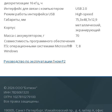
дискретизации 16 кГц, ч
Интерфейс для связи с компьютером
USB 2.0
Режим работы интерфейса USB
High-speed
Габариты, мм
75,3х48,7х12,9
металлический,
Корпус
экранирующий
Масса с аккумулятором, г
70
Совместимость программного обеспечения
с операционными системами Microsoft®
7, 8
Windows
Руководство по эксплуатации Гном-Р2
© 2026 ООО"Бэтмэн"
ИНН 7826061320
ОГРН 1027810279100
Все права защищены.
190005, Санкт-Петербург, Измайловский пр., д. 4, литер А, офис