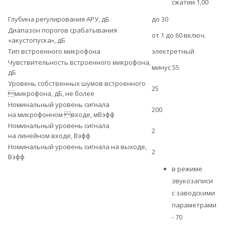
сжатии 1,00
Глубина регулирования АРУ, дБ
до 30
Диапазон порогов срабатывания
от 1 до 60 включ.
«акустопуска», дБ
Тип встроенного микрофона
электретный
Чувствительность встроенного микрофона,
минус 55
дБ
Уровень собственных шумов встроенного
25
микрофона, дБ, не более
Номинальный уровень сигнала
200
на микрофонном входе, мВэфф
Номинальный уровень сигнала
2
на линейном входе, Вэфф
Номинальный уровень сигнала на выходе,
2
Вэфф
в режиме
звукозаписи
с заводскими
параметрами
- 70