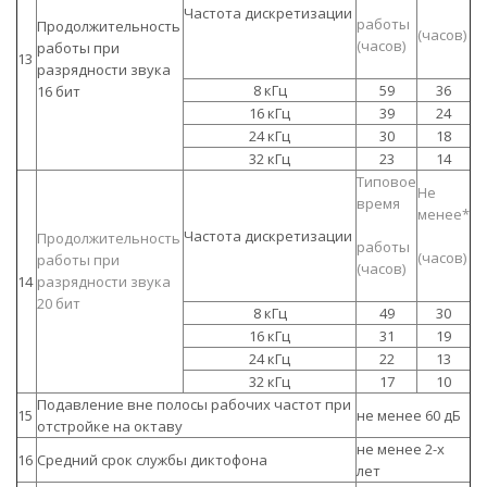
Частота дискретизации
работы
Продолжительность
(часов)
(часов)
работы при
13
разрядности звука
8 кГц
59
36
16 бит
16 кГц
39
24
24 кГц
30
18
32 кГц
23
14
Типовое
Не
время
менее*
Частота дискретизации
Продолжительность
работы
(часов)
работы при
(часов)
14
разрядности звука
20 бит
8 кГц
49
30
16 кГц
31
19
24 кГц
22
13
32 кГц
17
10
Подавление вне полосы рабочих частот при
15
не менее 60 дБ
отстройке на октаву
не менее 2-х
16
Средний срок службы диктофона
лет