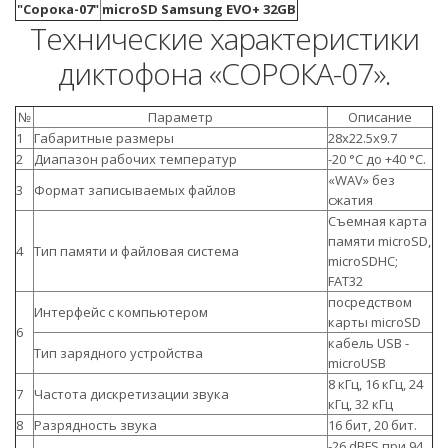
"Сорока-07"
microSD Samsung EVO+ 32GB
Технические характеристики
диктофона «СОРОКА-07».
№
Параметр
Описание
1
Габаритные размеры
28x22.5x9.7
2
Диапазон рабочих температур
-20 °С до +40 °С.
«WAV» без
3
Формат записываемых файлов
сжатия
Съемная карта
памяти microSD,
4
Тип памяти и файловая система
microSDHC;
FAT32
посредством
Интерфейс с компьютером
карты microSD
6
кабель USB -
Тип зарядного устройства
microUSB
8 кГц, 16 кГц, 24
7
Частота дискретизации звука
кГц, 32 кГц
8
Разрядность звука
16 бит, 20 бит.
-26 dBFS при 94