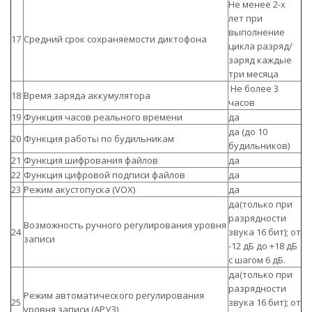
Не менее 2-х
лет при
выполнение
17
Средний срок сохраняемости диктофона
цикла разряд/
заряд каждые
три месяца
Не более 3
18
Время заряда аккумулятора
часов
19
Функция часов реального времени
да
да (до 10
20
Функция работы по будильникам
будильников)
21
Функция шифрования файлов
да
22
Функция цифровой подписи файлов
да
23
Режим акустопуска (VOX)
да
да(только при
разрядности
Возможность ручного регулирования уровня
24
звука 16 бит); от
записи
-12 дБ до +18 дБ
с шагом 6 дБ.
да(только при
разрядности
Режим автоматического регулирования
25
звука 16 бит); от
уровня записи (АРУЗ)