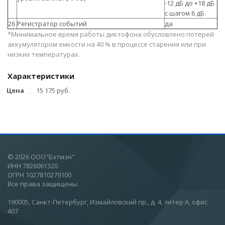
-12 дБ до +18 дБ
с шагом 6 дБ.
26
Регистратор событий
да
*Минимальное время работы диктофона обусловлено потерей
аккумулятором емкости на 40 % в процессе старения или при
низких температурах.
Характеристики
Цена
15 175 руб.
© 2026 ООО"Бэтмэн"
ИНН 7826061320
ОГРН 1027810279100
Все права защищены.
190005, Санкт-Петербург, Измайловский пр., д. 4, литер А, офис
407