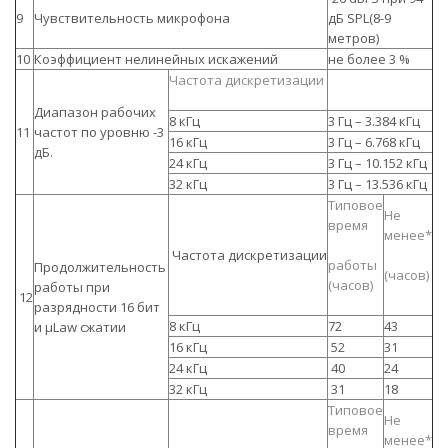
9
Чувствительность микрофона
дБ SPL(8-9
метров)
10
Коэффициент нелинейных искажений
не более 3 %
Частота дискретизации
Диапазон рабочих
8 кГц
3 Гц – 3.384 кГц
11
частот по уровню -3
16 кГц
3 Гц – 6.768 кГц
дБ.
24 кГц
3 Гц – 10.152 кГц
32 кГц
3 Гц – 13.536 кГц
Типовое
Не
время
менее*
Частота дискретизации
работы
Продолжительность
(часов)
(часов)
работы при
12
разрядности 16 бит
8 кГц
72
43
и µLaw сжатии
16 кГц
52
31
24 кГц
40
24
32 кГц
31
18
Типовое
Не
время
менее*