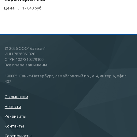
Цена
17 040 руб.
© 2026 ООО"Бэтмэн"
ИНН 7826061320
ОГРН 1027810279100
Все права защищены.
190005, Санкт-Петербург, Измайловский пр., д. 4, литер А, офис
407
О компании
Новости
Реквизиты
Контакты
Сертификаты