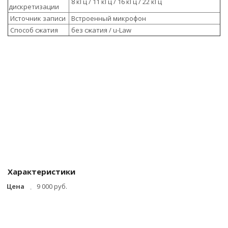
8 кГц / 11 кГц / 16 кГц / 22 кГц
дискретизации
Источник записи
Встроенный микрофон
Способ сжатия
без сжатия / u-Law
Характеристики
Цена
9 000 руб.