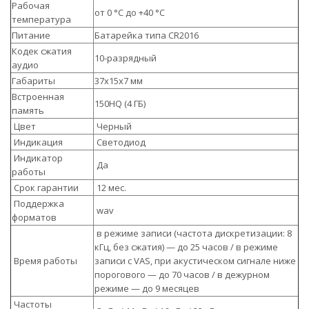
Рабочая
от 0 °C до +40 °C
температура
Питание
Батарейка типа CR2016
Кодек сжатия
10-разрядный
аудио
Габариты
37x15x7 мм
Встроенная
150HQ (4 ГБ)
память
Цвет
Черный
Индикация
Светодиод
Индикатор
Да
работы
Срок гарантии
12 мес.
Поддержка
wav
форматов
в режиме записи (частота дискретизации: 8
кГц, без сжатия) — до 25 часов / в режиме
Время работы
записи с VAS, при акустическом сигнале ниже
порогового — до 70 часов / в дежурном
режиме — до 9 месяцев
Частоты