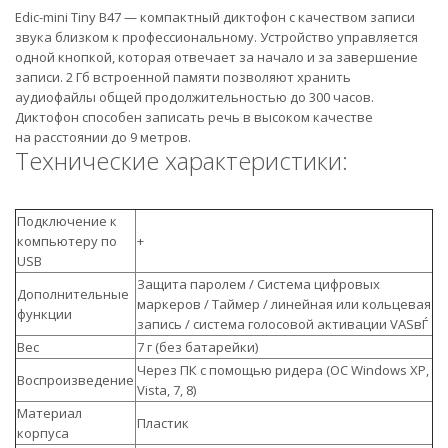
Edic-mini Tiny B47 — компактный диктофон с качеством записи
звука близком к профессиональному. Устройство управляется
одной кнопкой, которая отвечает за начало и за завершение
записи. 2 Гб встроенной памяти позволяют хранить
аудиофайлы общей продолжительностью до 300 часов.
Диктофон способен записать речь в высоком качестве
на расстоянии до 9 метров.
Технические характеристики:
Подключение к
компьютеру по
+
USB
Защита паролем / Система цифровых
Дополнительные
маркеров / Таймер / линейная или кольцевая
функции
запись / система голосовой активации VASвЃ
Вес
7 г (без батарейки)
Через ПК с помощью ридера (ОС Windows XP,
Воспроизведение
Vista, 7, 8)
Материал
Пластик
корпуса