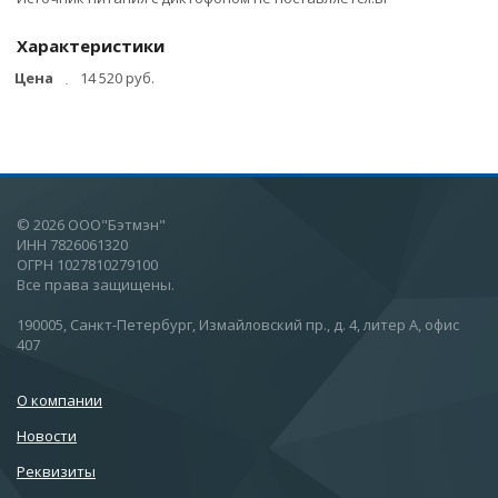
Характеристики
Цена
14 520 руб.
© 2026 ООО"Бэтмэн"
ИНН 7826061320
ОГРН 1027810279100
Все права защищены.
190005, Санкт-Петербург, Измайловский пр., д. 4, литер А, офис
407
О компании
Новости
Реквизиты