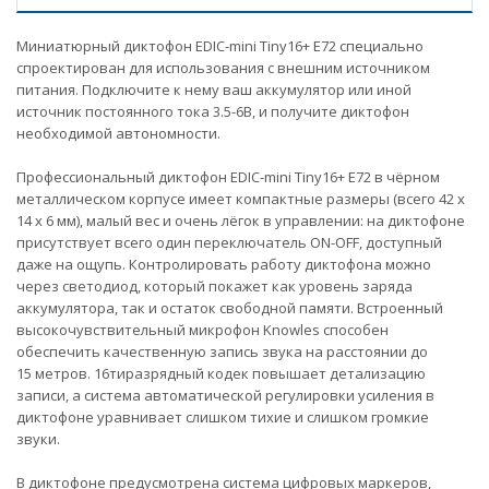
Миниатюрный диктофон EDIC-mini Tiny16+ E72 специально
спроектирован для использования с внешним источником
питания. Подключите к нему ваш аккумулятор или иной
источник постоянного тока 3.5-6В, и получите диктофон
необходимой автономности.
Профессиональный диктофон EDIC-mini Tiny16+ E72 в чёрном
металлическом корпусе имеет компактные размеры (всего 42 x
14 x 6 мм), малый вес и очень лёгок в управлении: на диктофоне
присутствует всего один переключатель ON-OFF, доступный
даже на ощупь. Контролировать работу диктофона можно
через светодиод, который покажет как уровень заряда
аккумулятора, так и остаток свободной памяти. Встроенный
высокочувствительный микрофон Knowles способен
обеспечить качественную запись звука на расстоянии до
15 метров. 16тиразрядный кодек повышает детализацию
записи, а система автоматической регулировки усиления в
диктофоне уравнивает слишком тихие и слишком громкие
звуки.
В диктофоне предусмотрена система цифровых маркеров,