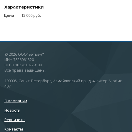
Характеристики
Цена
15 000 руб.
© 2026 ООО"Бэтмэн"
ИНН 7826061320
ОГРН 1027810279100
Все права защищены.
190005, Санкт-Петербург, Измайловский пр., д. 4, литер А, офис
407
О компании
Новости
Реквизиты
Контакты