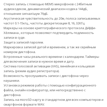
Стерео запись с помощью MEMS микрофонов с 24битным
аудиокодеком, динамический диапазон кодека 144дБ,
отношение сигнал/шум 79дБ.
Акустическая чувствительность до 20м, полоса записываемых
частот 0.1-15кгц., частоты дискретизации 8, 16, 32КГц
Маркеры на основе криптографического протокола Ди́ффи-
Хе́ллмана., которые позволяют подтвердить подлинность
записи в суде.
Защита записей паролем.
Маркировка записей датой и временем, а так же серийным
номером диктофона.
Встроенные часы реального времени с календарем. Таймеры
для включения записи в нужное время и дату.
Система голосовой активации (VAS), линейная и кольцевая
запись (режим аудио регистратора).
Возможность прослушивать записи с диктофона через
наушники.
Установка режимов работы с помощью конфигурационного
файла, онлайн конфигуратор, или непосредственно с
диктофона.
Запись на microSD карту в стандартном для всех компьютеров и
смартфонов формате WAV.