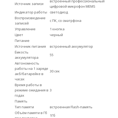
встроенный профессиональный
Источник записи
цифровой микрофон MEMS
Индикатор работы
светодиод
Воспроизведение
с ПК, со сматрфона
записей
Управление
1 кнопка
Цвет
черный
Питание
Источник питания
встроенный аккумулятор
Ёмкость
55
аккумулятора
Автономность
работы на 1 заряде
30 сек
акб/батарейке в
часах
Время работы в
режиме ожидания в
3
годах
Память
Тип памяти
встроенная Flash-память
Объём памяти в Гб
1Гб