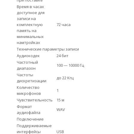
при поставке
Время в часах
доступное для
записи на
комплектную
72 часа
память на
минимальных
намтройках
Технические параметры записи
Аудиокодек
24 бит
Частотный
100 — 10000 Гц
диапазон
Частоты
до 22 Кгц
дискретизации
Количество
1
микрофонов
Чувствительность
15 м
Формат
WAV
аудиофайла
Подключение
Поддерживаемые
интерфейсы
USB