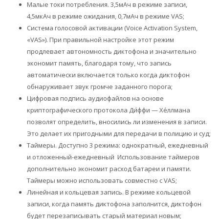
Малые токи потребления. 3,5мАч в режиме записи,
4,5мкАч в режиме ожидания, 0,7мАч в режиме VAS;
Система голосовой активации (Voice Activation System,
«VAS»). При правильной настройке этот режим
продлевает автономность диктофона и значительно
экономит память, благодаря тому, что запись
автоматически включается только когда диктофон
обнаруживает звук громче заданного порога;
Цифровая подпись аудиофайлов на основе
криптографического протокола Ди́ффи — Хе́ллмана
позволят определить, вносились ли изменения в записи.
Это делает их пригодными для передачи в полицию и суд;
Таймеры. Доступно 3 режима: однократный, ежедневный
и отложенный-ежедневный Использование таймеров
дополнительно экономит расход батареи и памяти.
Таймеры можно использовать совместно с VAS;
Линейная и кольцевая запись. В режиме кольцевой
записи, когда память диктофона заполнится, диктофон
будет перезаписывать старый материал новым;