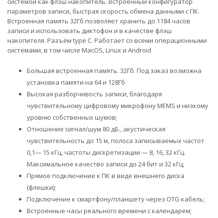
системой как флэш накопитель. Встроенный конфигуратор
параметров записи, быстрая скорость обмена данными с ПК.
Встроенная память 32Гб позволяет хранить до 1184 часов
записи и использовать диктофон и в качестве флэш
накопителя. Разъём type C. Работает со всеми операционными
системами, в том числе MacOS, Linux и Android
Большая встроенная память. 32Гб. Под заказ возможна
установка памяти на 64 и 128Гб
Высокая разборчивость записи, благодаря
чувствительному цифровому микрофону MEMS и низкому
уровню собственных шумов;
Отношение сигнал/шум 80 дБ., акустическая
чувствительность до 15 м, полоса записываемых частот
0,1— 15 кГц, частоты дискретизации — 8, 16, 32 кГц.
Максимальное качество записи до 24 бит и 32 кГц;
Прямое подключение к ПК в виде внешнего диска
(флешки);
Подключение к смартфону/планшету через OTG кабель;
Встроенные часы реального времени с календарем;