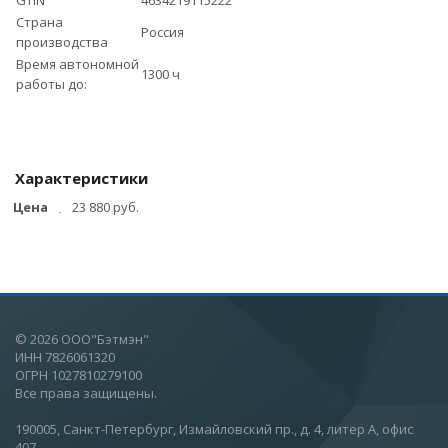
GTIN
4634219115222
Страна
Россия
производства
Время автономной
1300 ч
работы до:
Характеристики
Цена
23 880 руб.
© 2026 ООО"Бэтмэн"
ИНН 7826061320
ОГРН 1027810279100
Все права защищены.
190005, Санкт-Петербург, Измайловский пр., д. 4, литер А, офис
407