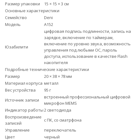
Размер упаковки
15 × 15 × 3 см
Основные характеристики
Семейство
Deni
Модель
А152
цифровая подпись подлинности, запись на
зарядке, включение по таймерам,
включение по уровню звука, возможность
Юзабилити
управления под любыми ОС, пароль
доступа, использование в качестве Flash
накопителя
Подробные технические характеристики
Размер
20 × 38 × 78 мм
Материал корпуса
металл
Вес устройства
95 г
встроенный профессиональный цифровой
Источник записи
микрофон MEMS
Индикатор работы
2 светодиода
Воспроизведение
с ПК, со сматрфона
записей
Управление
переключатель
Цвет
черный