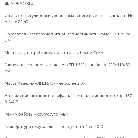
дБ(мкА/м*√кГц)
Диапазон регулировки уровня выходного шумового сигнала - Не
менее 20 дБ
Показатель электромагнитной совместимости, Rэмс - Не менее
3 м
Мощность, потребляемая от сети - не более 45 ВА
Габаритные размеры Изделия «ЛГШ-513» - не более 230х110х50
мм
Масса Изделия «ЛГШ-513» - не более 2,0 кг
Напряжение питания (однофазная сеть переменного тока) - 187
В-242 В
Режим работы - круглосуточный
Температура окружающего воздуха - от 1 до 40 °С