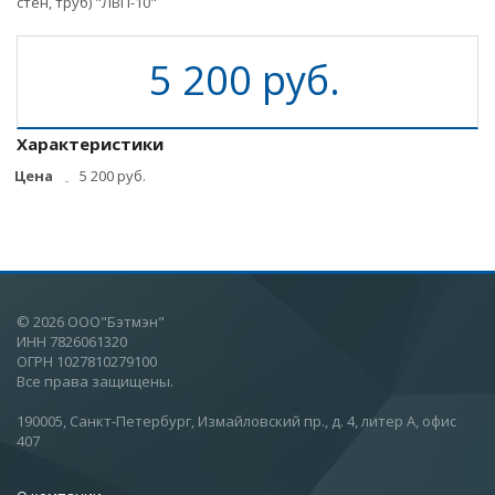
стен, труб) "ЛВП-10"
5 200 руб.
Характеристики
Цена
5 200 руб.
© 2026 ООО"Бэтмэн"
ИНН 7826061320
ОГРН 1027810279100
Все права защищены.
190005, Санкт-Петербург, Измайловский пр., д. 4, литер А, офис
407