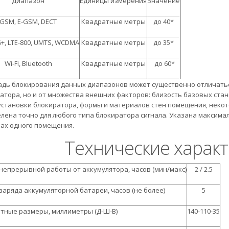
Диапазон
Единицы измерения
Значение
GSM, E-GSM, DECT
Квадратные метры
до 40*
G+, LTE-800, UMTS, WCDMA
Квадратные метры
до 35*
Wi-Fi, Bluetooth
Квадратные метры
до 60*
дь блокирования данных диапазонов может существенно отличаться
атора, но и от множества внешних факторов: близость базовых стан
установки блокиратора, формы и материалов стен помещения, некот
лена точно для любого типа блокиратора сигнала. Указана максим
ах одного помещения.
Технические характ
непрерывной работы от аккумулятора, часов (мин/макс)
2 / 2.5
заряда аккумуляторной батареи, часов (не более)
5
тные размеры, миллиметры (Д-Ш-В)
140-110-35