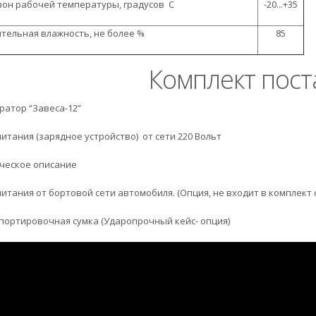
он рабочей температуры, градусов C
-20...+35
тельная влажность, не более %
85
Комплект пост
киратор “Завеса-12”
 питания (зарядное устройство) от сети 220 Вольт
ическое описание
 питания от бортовой сети автомобиля. (Опция, не входит в комплект
спортировочная сумка (Ударопрочный кейс- опция)