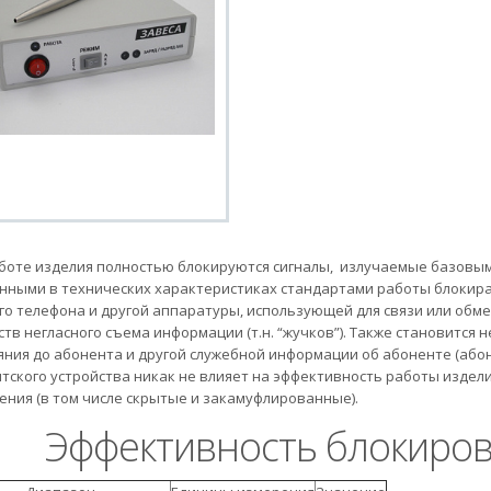
боте изделия полностью блокируются сигналы, излучаемые базовыми
нными в технических характеристиках стандартами работы блокира
го телефона и другой аппаратуры, использующей для связи или обме
ств негласного съема информации (т.н. “жучков”). Также становитс
яния до абонента и другой служебной информации об абоненте (абон
тского устройства никак не влияет на эффективность работы издел
ения (в том числе скрытые и закамуфлированные).
Эффективность блокиров