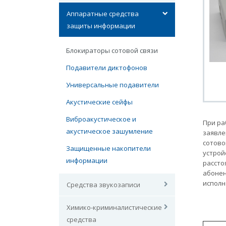
Аппаратные средства
защиты информации
Блокираторы сотовой связи
Подавители диктофонов
Универсальные подавители
Акустические сейфы
Виброакустическое и
При ра
акустическое зашумление
заявле
сотово
Защищенные накопители
устрой
информации
рассто
абонен
исполн
Средства звукозаписи
Химико-криминалистические
средства