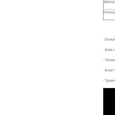
Диапаз
Относи
- Бло
- Блок
- Техн
- Блок
- Тран