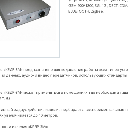
GSM-900/1800, 3G, 4G , DECT, CDMA,
BLUETOOTH, ZigBee.
е «КЕДР-3М» предназначено для подавления работы всех типов уст
чи данных, аудио- и видео передатчиков, использующих стандарты GSM
е «КЕДР-3М» может применяться в помещениях, где необходима тиши
т. д.).
ивный радиус действия изделия подбирается экспериментальным пу
ях увеличивается до 40 метров.
ности изделия «КЕДР-3М»: