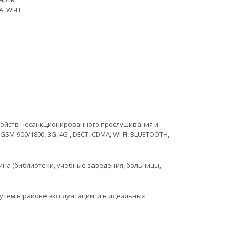
 WI-FI,
ройств несанкционированного прослушивания и
-900/1800, 3G, 4G , DECT, CDMA, WI-FI, BLUETOOTH,
на (библиотеки, учебные заведения, больницы,
тем в районе эксплуатации, и в идеальных