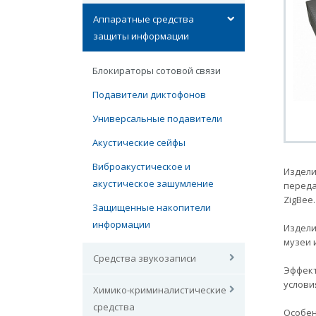
Аппаратные средства
защиты информации
Блокираторы сотовой связи
Подавители диктофонов
Универсальные подавители
Акустические сейфы
Виброакустическое и
Издели
акустическое зашумление
переда
ZigBee.
Защищенные накопители
информации
Издели
музеи и 
Средства звукозаписи
Эффект
услови
Химико-криминалистические
средства
Особен