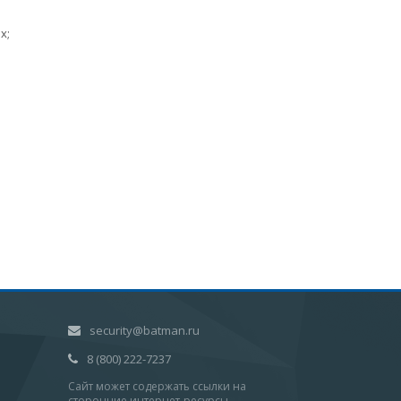
х;
security@batman.ru
8 (800) 222-7237
Сайт может содержать ссылки на
сторонние интернет-ресурсы.