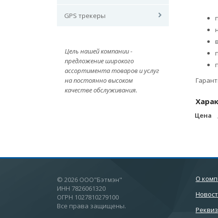
GPS трекеры
Цель нашей компании -
предложение широкого
ассортимента товаров и услуг
на постоянно высоком
Гарант
качестве обслуживания.
Хара
Цена
О ком
© 2026 ООО"Бэтмэн"
ИНН 7826061320
Новос
ОГРН 1027810279100
Все права защищены.
Рекви