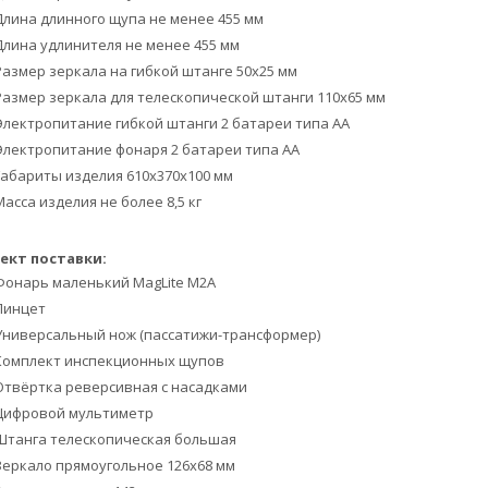
Длина длинного щупа не менее 455 мм
Длина удлинителя не менее 455 мм
Размер зеркала на гибкой штанге 50х25 мм
Размер зеркала для телескопической штанги 110х65 мм
Электропитание гибкой штанги 2 батареи типа АА
Электропитание фонаря 2 батареи типа АА
Габариты изделия 610х370х100 мм
Масса изделия не более 8,5 кг
ект поставки:
Фонарь маленький MagLite M2A
Пинцет
Универсальный нож (пассатижи-трансформер)
Комплект инспекционных щупов
Отвёртка реверсивная с насадками
Цифровой мультиметр
Штанга телескопическая большая
Зеркало прямоугольное 126х68 мм