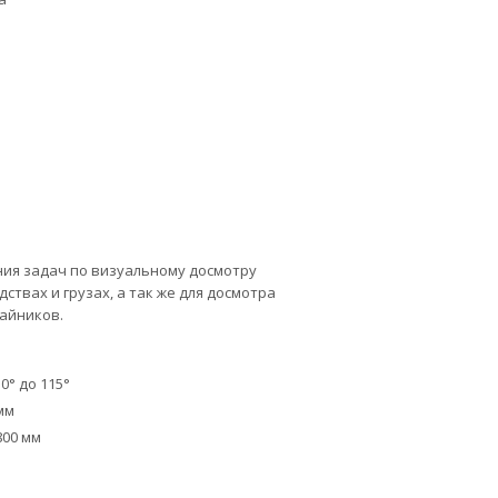
ия задач по визуальному досмотру
твах и грузах, а так же для досмотра
тайников.
0° до 115°
мм
800 мм