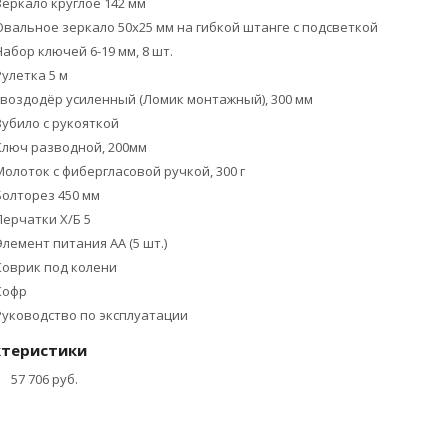
Зеркало круглое 142 мм
Овальное зеркало 50х25 мм на гибкой штанге с подсветкой
Набор ключей 6-19 мм, 8 шт.
Рулетка 5 м
Гвоздодёр усиленный (Ломик монтажный), 300 мм
Зубило с рукояткой
Ключ разводной, 200мм
Молоток с фибергласовой ручкой, 300 г
Болторез 450 мм
Перчатки Х/Б 5
Элемент питания АА (5 шт.)
Коврик под колени
Кофр
Руководство по эксплуатации
ктеристики
57 706 руб.