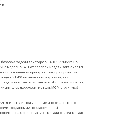
е в
базовой модели локатора ST 400 "CAYMAN". В ST
чие модели ST401 от базовой модели заключается
те в ограниченном пространстве, при проверке
людей. ST 401 позволяет обнаружить, как
ределить их место установки. Используя локатор,
 сигналов (коррозия, металл, МОМ-структура).
AN" является использование многочастотного
рами, созданными по классической
поненты на фоне структуры металл-окисел-метал);