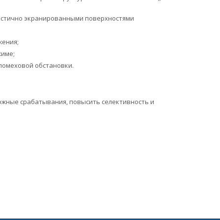
астично экранированными поверхностями
жения;
име;
помеховой обстановки.
ожные срабатывания, повысить селективность и