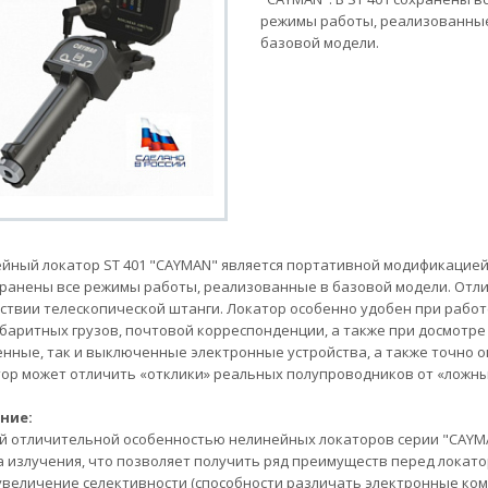
режимы работы, реализованны
базовой модели.
йный локатор ST 401 "CAYMAN" является портативной модификацией 
хранены все режимы работы, реализованные в базовой модели. Отли
тствии телескопической штанги. Локатор особенно удобен при рабо
баритных грузов, почтовой корреспонденции, а также при досмотре 
нные, так и выключенные электронные устройства, а также точно оп
ор может отличить «отклики» реальных полупроводников от «ложных»
ние:
й отличительной особенностью нелинейных локаторов серии "CAYM
 излучения, что позволяет получить ряд преимуществ перед локато
увеличение селективности (способности различать электронные ком