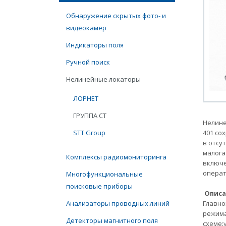
Обнаружение скрытых фото- и
видеокамер
Индикаторы поля
Ручной поиск
Нелинейные локаторы
ЛОРНЕТ
ГРУППА СТ
Нелине
STT Group
401 со
в отсу
малога
Комплексы радиомониторинга
включе
операт
Многофункциональные
поисковые приборы
Описа
Анализаторы проводных линий
Главно
режима
Детекторы магнитного поля
схеме: