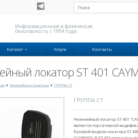
Информационная и физическая
безопасность с 1994 года.
Каталог
Услуги
Контакты
ейный локатор ST 401 CAY
ции
Нелинейные локаторы
ГРУППА СТ
ГРУППА СТ
Нелинейный локатор ST 401 "C
является портативной модифик
базовой модели локатора ST 40
"CAYMAN". В ST 401 сохранены в