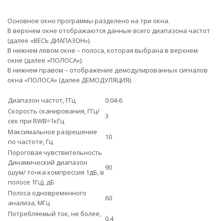
Основное окно программы разделено на три окна.
В верхнем окне отображаются данные всего диапазона частот
(далее «ВЕСЬ ДИАПАЗОН»).
В нижнем левом окне – полоса, которая выбрана в верхнем
окне (далее «ПОЛОСА»).
В нижнем правом – отображение демодулированных сигналов
окна «ПОЛОСА» (далее ДЕМОДУЛЯЦИЯ).
Диапазон частот, ГГц
0.04-6
Скорость сканирования, ГГц/
3
сек при RWB=1кГц
Максимальное разрешение
10
по частоте, Гц
Пороговая чувствительность
Динамический диапазон
90
(шум/ точка компрессия 1дБ, в
полосе 1Гц), дБ
Полоса одновременного
60
анализа, МГц
Потребляемый ток, не более,
0.4