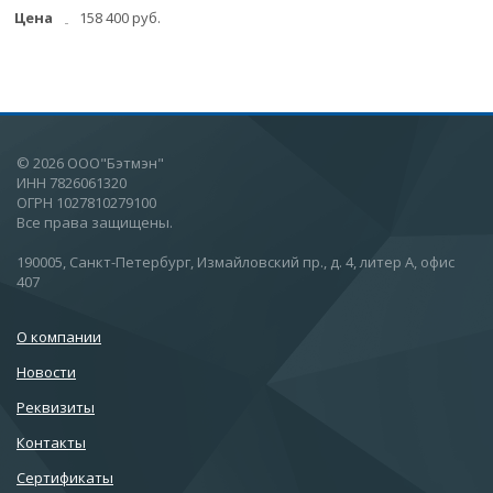
Цена
158 400 руб.
© 2026 ООО"Бэтмэн"
ИНН 7826061320
ОГРН 1027810279100
Все права защищены.
190005, Санкт-Петербург, Измайловский пр., д. 4, литер А, офис
407
О компании
Новости
Реквизиты
Контакты
Сертификаты