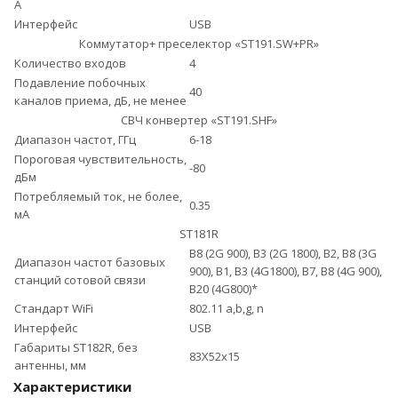
А
Интерфейс
USB
Коммутатор+ преселектор «ST191.SW+PR»
Количество входов
4
Подавление побочных
40
каналов приема, дБ, не менее
СВЧ конвертер «ST191.SHF»
Диапазон частот, ГГц
6-18
Пороговая чувствительность,
-80
дБм
Потребляемый ток, не более,
0.35
мА
ST181R
B8 (2G 900), B3 (2G 1800), B2, B8 (3G
Диапазон частот базовых
900), B1, B3 (4G1800), B7, B8 (4G 900),
станций сотовой связи
B20 (4G800)*
Стандарт WiFi
802.11 а,b,g, n
Интерфейс
USB
Габариты ST182R, без
83X52x15
антенны, мм
Характеристики