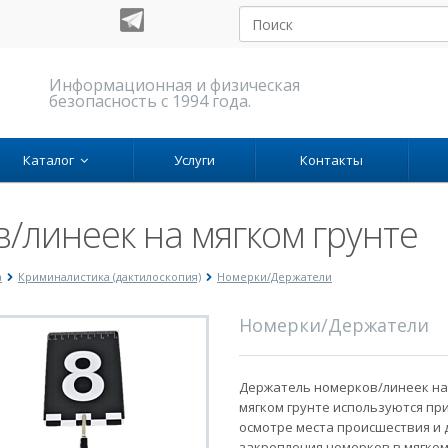
Информационная и физическая
безопасность с 1994 года.
Каталог
Услуги
Контакты
/линеек на мягком грунте
а
Криминалистика (дактилоскопия)
Номерки/Держатели
Номерки/Держатели
Держатель номерков/линеек на
мягком грунте используются пр
осмотре места происшествия и 
закрепления номерков в мягко