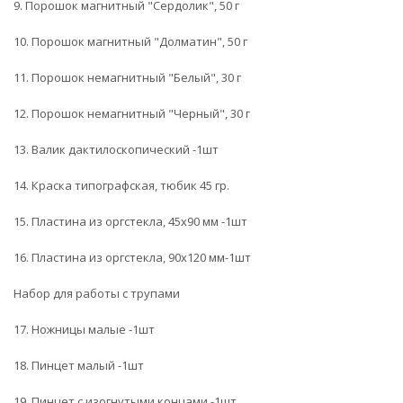
9. Порошок магнитный "Сердолик", 50 г
10. Порошок магнитный "Долматин", 50 г
11. Порошок немагнитный "Белый", 30 г
12. Порошок немагнитный "Черный", 30 г
13. Валик дактилоскопический -1шт
14. Краска типографская, тюбик 45 гр.
15. Пластина из оргстекла, 45х90 мм -1шт
16. Пластина из оргстекла, 90х120 мм-1шт
Набор для работы с трупами
17. Ножницы малые -1шт
18. Пинцет малый -1шт
19. Пинцет с изогнутыми концами -1шт