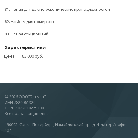
81. Пенал для дактилоскопических принадлежностей
82. Альбом для номерков
83. Пенал секционный
Характеристики
Цена
83 000 руб.
© 2026 ООО"Бэтмэн"
ИНН 7826061320
ОГРН 1027810279100
Все права защищены.
190005, Санкт-Петербург, Измайловский пр., д. 4, литер А, офис
407