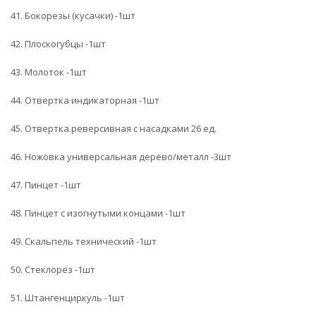
41. Бокорезы (кусачки) -1шт
42. Плоскогубцы -1шт
43. Молоток -1шт
44. Отвертка индикаторная -1шт
45. Отвертка реверсивная с насадками 26 ед.
46. Ножовка универсальная дерево/металл -3шт
47. Пинцет -1шт
48. Пинцет с изогнутыми концами -1шт
49. Скальпель технический -1шт
50. Стеклорез -1шт
51. Штангенциркуль -1шт