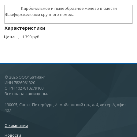
Карбонильное и пылеобразное железо в смести
Фарфор
сжелезом крупного помола
Характеристики
Цена
1 390 руб.
© 2026 ООО"Бэтмэн"
ИНН 7826061320
ОГРН 1027810279100
Все права защищены.
190005, Санкт-Петербург, Измайловский пр., д. 4, литер А, офис
407
О компании
Новости