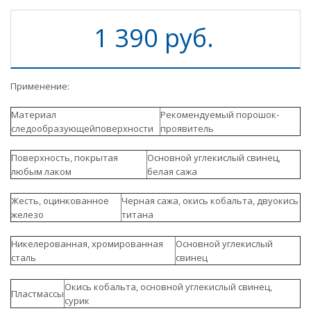
1 390 руб.
Применение:
Материал
Рекомендуемый порошок-
следообразующейповерхности
проявитель
Поверхность, покрытая
Основной углекислый свинец,
любым лаком
белая сажа
Жесть, оцинкованное
Черная сажа, окись кобальта, двуокись
железо
титана
Никелерованная, хромированная
Основной углекислый
сталь
свинец
Окись кобальта, основной углекислый свинец,
Пластмассы
сурик