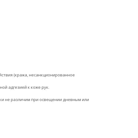
ствия (кража, несанкционированное
й адгезией к коже рук.
ки не различим при освещении дневным или