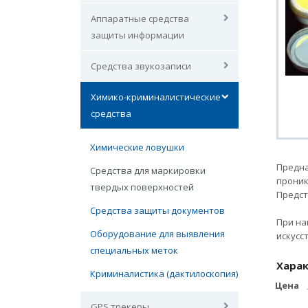
Аппаратные средства
защиты информации
Средства звукозаписи
Химико-криминалистические
средства
Химические ловушки
Предна
Средства для маркировки
проник
твердых поверхностей
Предст
Средства защиты документов
При на
Оборудование для выявления
искусс
специальных меток
Хара
Криминалистика (дактилоскопия)
Цена
GPS трекеры